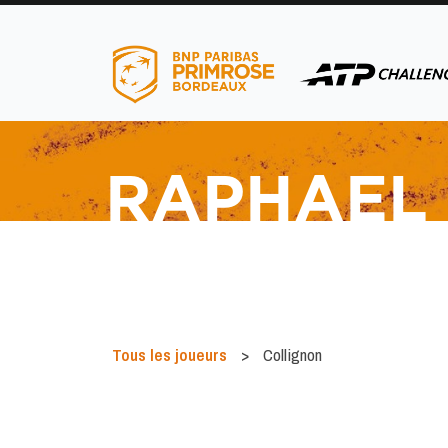
RAPHAEL
menu
menu
Tous les joueurs
>
Collignon
menu