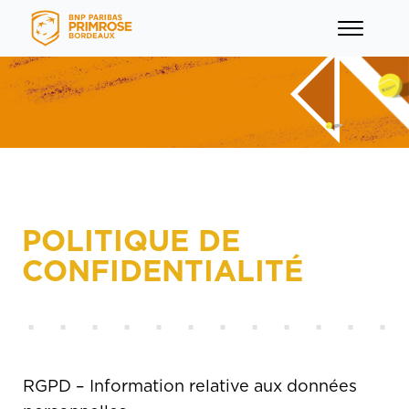
POLITIQUE DE
menu
CONFIDENTIALITÉ
POLITIQUE DE
menu
CONFIDENTIALITÉ
menu
menu
RGPD – Information relative aux données