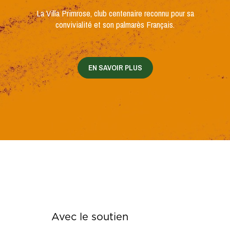
La Villa Primrose, club centenaire reconnu pour sa
convivialité et son palmarès Français.
EN SAVOIR PLUS
Avec le soutien