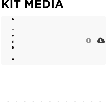
KIT MÉDIA
K
I
T
M
E
D
I
A