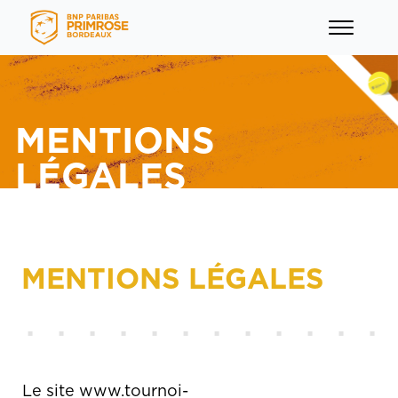
MENTIONS
LÉGALES
menu
menu
MENTIONS LÉGALES
menu
menu
Le site www.tournoi-