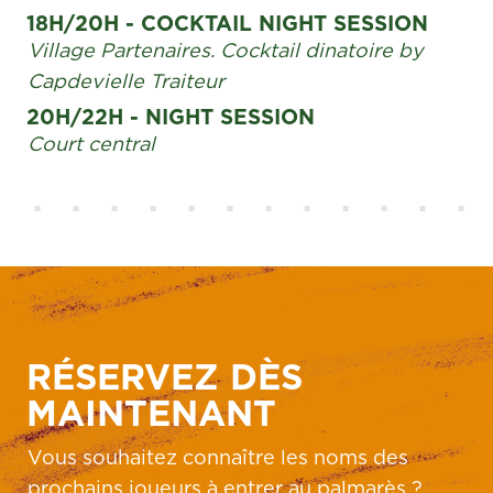
18H/20H - COCKTAIL NIGHT SESSION
Village Partenaires. Cocktail dinatoire by
Capdevielle Traiteur
20H/22H - NIGHT SESSION
Court central
RÉSERVEZ DÈS
MAINTENANT
Vous souhaitez connaître les noms des
prochains joueurs à entrer au palmarès ?