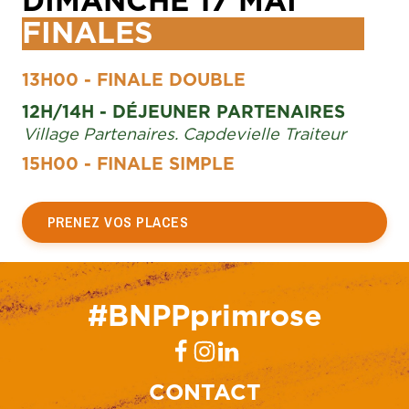
DIMANCHE 17 MAI
FINALES
13H00 - FINALE DOUBLE
12H/14H - DÉJEUNER PARTENAIRES
Village Partenaires. Capdevielle Traiteur
15H00 - FINALE SIMPLE
PRENEZ VOS PLACES
#BNPPprimrose
CONTACT