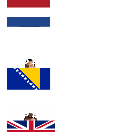
Botic
Van de Zandschulp
ATP #
63
Damir
Dzumhur
ATP #
102