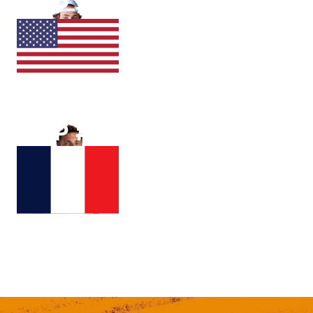
ATP #
77
Aleksandar
KOVACEVIC
ATP #
82
Corentin
MOUTET