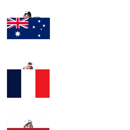
ATP #
84
Rinky
HIJIKATA
ATP #
39
Alexandre
Muller
ATP #
88