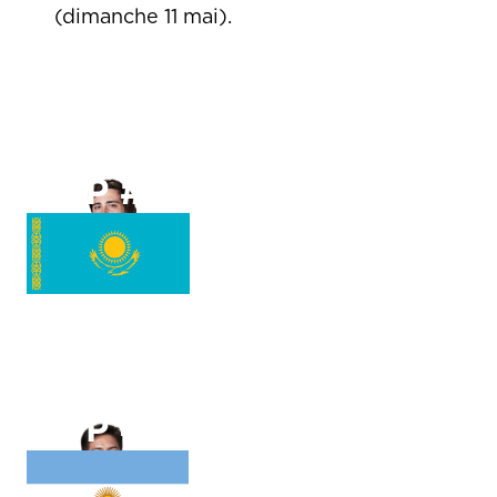
(dimanche 11 mai).
ATP #
92
Alexander
SHEVCHENKO
ATP #
33