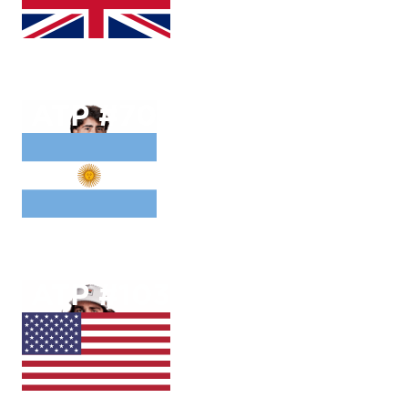
Billy
Harris
ATP #
70
Francisco
Comesana
ATP #
103