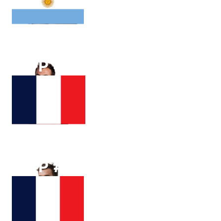
SEBASTIAN
BAEZ
ATP #
80
Hugo
GASTON
ATP #
52