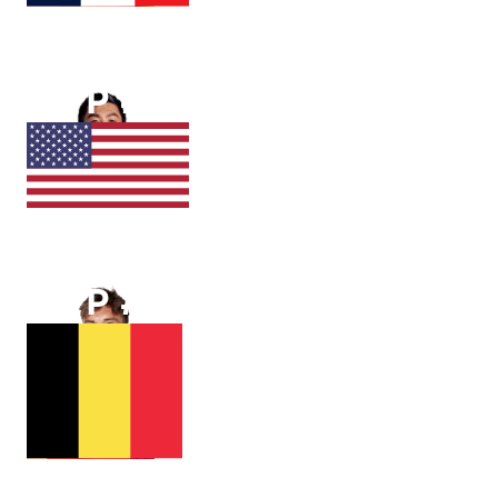
QUENTIN
HALYS
ATP #
32
Brandon
NAKASHIMA
ATP #
81
Raphael
Collignon