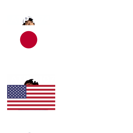
Reilly
Opelka
ATP #
74
Yoshihito
Nishioka
ATP #
107
Nishesh
Basavareddy