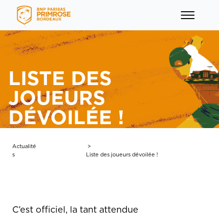
LISTE DES
JOUEURS
DÉVOILÉE !
menu
menu
Actualité
>
s
Liste des joueurs dévoilée !
menu
menu
C’est officiel, la tant attendue