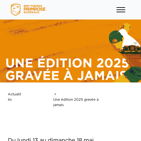
UNE ÉDITION 2025
GRAVÉE À JAMAIS
menu
menu
Actualit
>
és
Une édition 2025 gravée à
jamais
menu
menu
Du lundi 13 au dimanche 18 mai