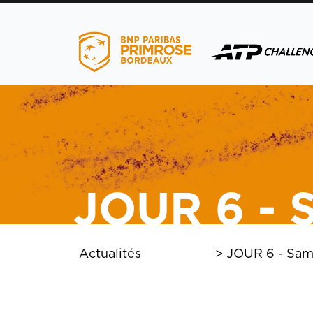
menu
JOUR 6 - 
menu
Actualités
>
JOUR 6 - Sam
menu