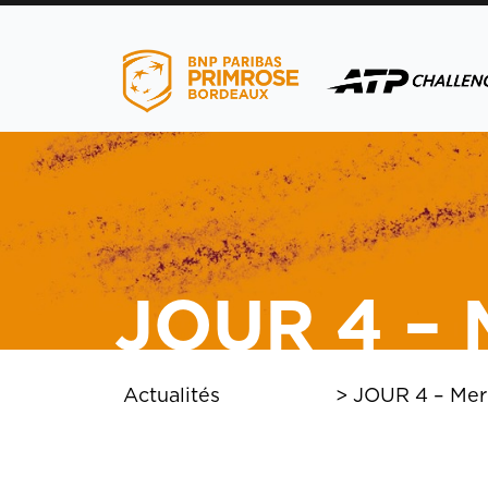
menu
JOUR 4 – 
menu
Actualités
>
JOUR 4 – Merc
menu