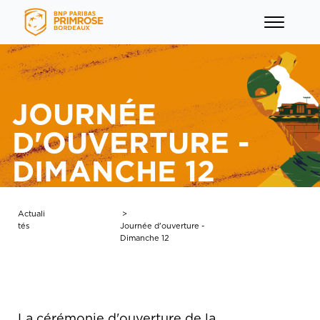
JOURNÉE
D'OUVERTURE -
DIMANCHE 12
menu
menu
Actuali
>
tés
Journée d'ouverture -
Dimanche 12
menu
menu
La cérémonie d'ouverture de la